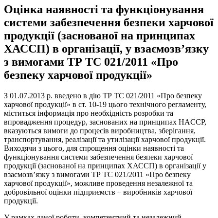
Оцінка наявності та функціонування
системи забезпечення безпеки харчової
продукції (заснованої на принципах
ХАССП) в організації, у взаємозв’язку
з вимогами ТР ТС 021/2011 «Про
безпеку харчової продукції»
З 01.07.2013 р. введено в дію ТР ТС 021/2011 «Про безпеку
харчової продукції» в ст. 10-19 цього технічного регламенту,
міститься інформація про необхідність розробки та
впровадження процедур, заснованих на принципах HACCP,
вказуються вимоги до процесів виробництва, зберігання,
транспортування, реалізації та утилізації харчової продукції.
Виходячи з цього, для спрощення оцінки наявності та
функціонування системи забезпечення безпеки харчової
продукції (заснованої на принципах ХАССП) в організації у
взаємозв’язку з вимогами ТР ТС 021/2011 «Про безпеку
харчової продукції», можливе проведення незалежної та
добровільної оцінки підприємств – виробників харчової
продукції.
У рамках даної роботи, компетентний та незалежний