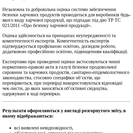
Незалежна та добровільна оцінка системи забезпечення
безпеки харчових продуктів проводиться для виробників будь-
якого виду харчової продукції, що підпадає під дію ТР ТС
021/2011 «Про безпеку харчової продукції».
Оцінка здійснюється на принципах неупередженості та
компетентності експертів. Компетентність експертів
підтверджується профільною освітою, досвідом роботи,
додатковою професійною освітою, підвищенням кваліфікації.
Експертами при проведенні оцінки застосовуються чинні
нормативно-правові акти в галузі безпеки продовольчої
сировини та харчових продуктів, санітарно-епідеміологічного
законодавства, стосовно специфіки об’єктів, що
перевіряються, при перевірці використовуються відповідні
чек-листи, до яких заносяться об’єктивні свідоцтва,
одержувані в ході перевірки.
Результати оформляються у вигляді розгорнутого звіту, в
якому відображаються:
всі виявлені невідповідності,