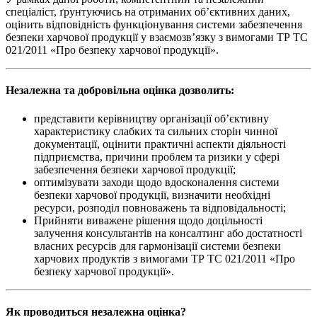
спеціаліст, ґрунтуючись на отриманих об’єктивних даних,
оцінить відповідність функціонування системи забезпечення
безпеки харчової продукції у взаємозв’язку з вимогами ТР ТС
021/2011 «Про безпеку харчової продукції».
Незалежна та добровільна оцінка дозволить:
представити керівництву організації об’єктивну
характеристику слабких та сильних сторін чинної
документації, оцінити практичні аспекти діяльності
підприємства, причини проблем та ризики у сфері
забезпечення безпеки харчової продукції;
оптимізувати заходи щодо вдосконалення системи
безпеки харчової продукції, визначити необхідні
ресурси, розподіл повноважень та відповідальності;
Прийняти виважене рішення щодо доцільності
залучення консультантів на консалтинг або достатності
власних ресурсів для гармонізації системи безпеки
харчових продуктів з вимогами ТР ТС 021/2011 «Про
безпеку харчової продукції».
Як проводиться незалежна оцінка?